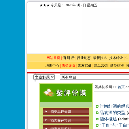
★★★
今天是：
2026年8月7日 星期五
网站首页
|
酒 研 所
|
行业动态
|
最新技术
|
技术转让
|
生
培训中心
|
酒类设备
|
酒友保健
|
酒品营销
|
酒类标准
|
酒类技术网 >>
首页
>
时尚红酒的经
酒类品评知识
品尝酒的类型
(
酒体概述
(adm
酒类鉴评常识
“干红”与“干白