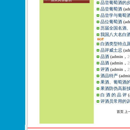
酒类真假鉴别
品尝葡萄酒的
品尝葡萄酒
(ad
品尝学与葡萄
品位葡萄酒
(ad
历届全国名酒
我国八大名白
白酒类型特点
品评威士忌
(ad
品酒
(admin，
2
品酒
(admin，
2
评酒
(admin，
2
酒品特产
(adm
果酒、葡萄酒
果酒防伪高新
白 酒 的 品 评
(
评酒员常用的
首页 上