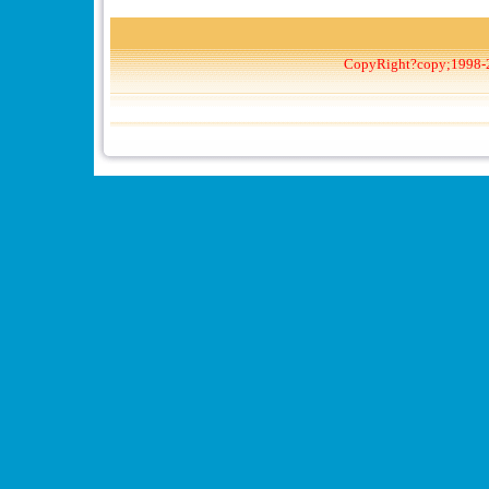
CopyRight?copy;1998-2