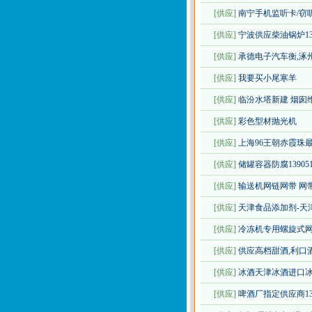
[供应]
南宁手机监听卡/窃听卡/
[供应]
宁波供应柴油锅炉133
[供应]
承德电子汽车衡,涿州
[供应]
我要买小尾寒羊
[供应]
临汾水塔新建 烟囱维修防
[供应]
彩色型材抛光机
[供应]
上海96王朝赤霞珠最
[供应]
储罐容器防腐1390510
[供应]
输送机网链网带 网
[供应]
天津食品添加剂-天津环宇
[供应]
冷冻机专用螺旋式
[供应]
供应高档甜酒,利口
[供应]
冰酒天津冰酒进口
[供应]
啤酒厂指定供应商1370