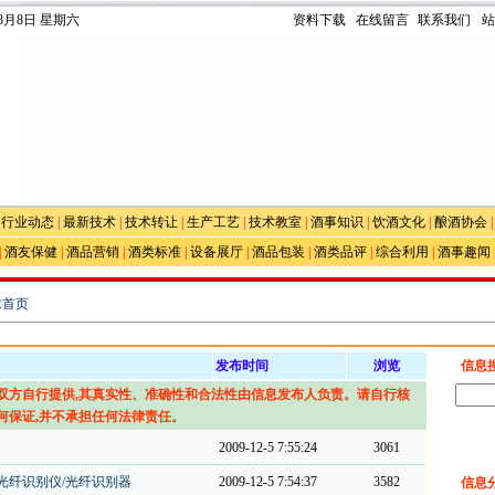
年8月8日 星期六
资料下载
在线留言
联系我们
站
|
行业动态
|
最新技术
|
技术转让
|
生产工艺
|
技术教室
|
酒事知识
|
饮酒文化
|
酿酒协会
|
酒友保健
|
酒品营销
|
酒类标准
|
设备展厅
|
酒品包装
|
酒类品评
|
综合利用
|
酒事趣闻
求首页
发布时间
浏览
信息
双方自行提供,其真实性、准确性和合法性由信息发布人负责。请自行核
何保证,并不承担任何法律责任。
2009-12-5 7:55:24
3061
 光纤识别仪/光纤识别器
2009-12-5 7:54:37
3582
信息