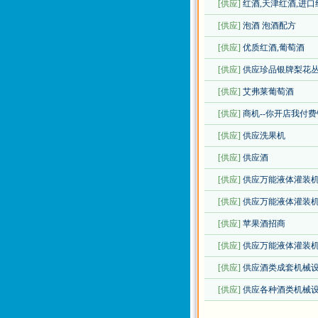
[供应]
红酒,天津红酒,进口
[供应]
泡酒 泡酒配方
[供应]
优质红酒,葡萄酒
[供应]
供应珍品银牌梨花
[供应]
艾弗莱葡萄酒
[供应]
商机--你开店我付
[供应]
供应洗果机
[供应]
供应酒
[供应]
供应万能液体灌装机
[供应]
供应万能液体灌装
[供应]
苹果酒招商
[供应]
供应万能液体灌装
[供应]
供应酒类成套机械设
[供应]
供应各种酒类机械