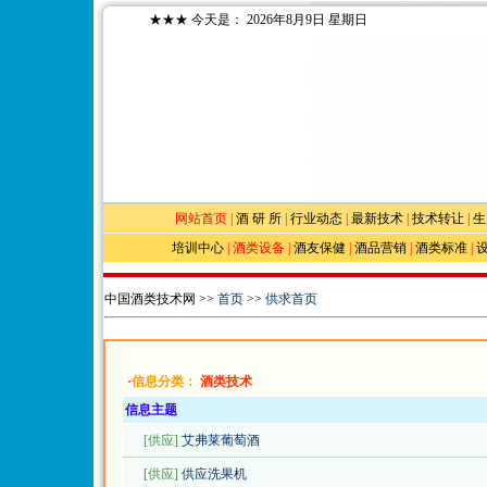
★★★
今天是：
2026年8月9日 星期日
网站首页
|
酒 研 所
|
行业动态
|
最新技术
|
技术转让
|
生
培训中心
|
酒类设备
|
酒友保健
|
酒品营销
|
酒类标准
|
中国酒类技术网 >>
首页
>>
供求首页
·
信息分类：
酒类技术
信息主题
[供应]
艾弗莱葡萄酒
[供应]
供应洗果机