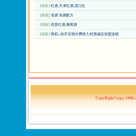
[供应]
红酒,天津红酒,进口红
[供应]
泡酒 泡酒配方
[供应]
优质红酒,葡萄酒
[供应]
商机--你开店我付费铁人村酒诚征加盟连锁
CopyRight?copy;1998-2