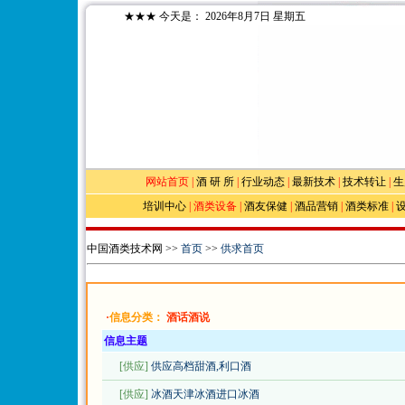
★★★
今天是：
2026年8月7日 星期五
网站首页
|
酒 研 所
|
行业动态
|
最新技术
|
技术转让
|
生
培训中心
|
酒类设备
|
酒友保健
|
酒品营销
|
酒类标准
|
中国酒类技术网 >>
首页
>>
供求首页
·
信息分类：
酒话酒说
信息主题
[供应]
供应高档甜酒,利口酒
[供应]
冰酒天津冰酒进口冰酒