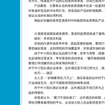
等方式，快速提升产品的认知度和美誉度，目前已取得不
产品聚焦，主要将企业的有效资源集中在某一款盈利性
衬形成对竞品的冲击和打压。营造该款产品的旺销氛围，
保证企业的长期合理利润。
例如在安徽的迎驾贡酒系列中的银星和金星两款产品，零
占领渠道就面临诸多困境，渠道利益诱惑就成了最终
铸剑：寻求闯关利器
目前的白酒市场竞争环境，犹如坚硬的核桃，要想打开
要想做好渠道，达到理想的市场覆盖率，并形成市场旺销
由于中小型白酒企业品牌力不够，竞争力有限，很难在
也必须闯过渠道关，争夺渠道的流动资金，“砸开核桃就
要我们寻找砸开的点和采用的利器了。
对于中小型白酒企业来讲，运作酒店是不得已而为之，骑
剑刃——酒店
古人言：“好钢要用在刀刃上”。酒店渠道的运作对于
只会碌碌无为，也不可能取得理想的销售业绩。
对于中小型白酒企业来讲，运作酒店是不得已而为之，
益的周期长。
但笔者认为，“磨刀不误砍柴工”，运作酒店的初期，
荐给消费者最理想的平台。企业加大投入也会取得意想不