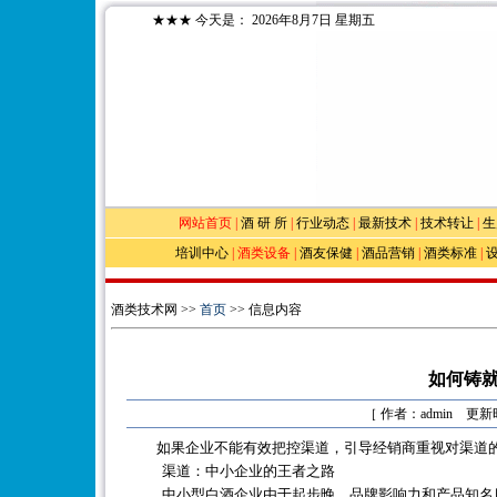
★★★
今天是：
2026年8月7日 星期五
网站首页
|
酒 研 所
|
行业动态
|
最新技术
|
技术转让
|
生
培训中心
|
酒类设备
|
酒友保健
|
酒品营销
|
酒类标准
|
酒类技术网 >>
首页
>> 信息内容
如何铸
［ 作者：admin 更新时
如果企业不能有效把控渠道，引导经销商重视对渠道
渠道：中小企业的王者之路
中小型白酒企业由于起步晚，品牌影响力和产品知名度