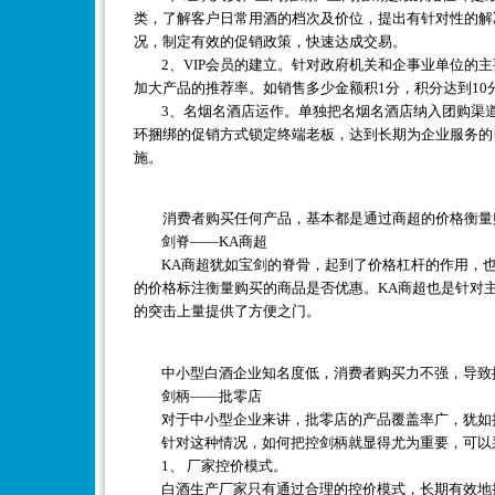
类，了解客户日常用酒的档次及价位，提出有针对性的解
况，制定有效的促销政策，快速达成交易。
2、VIP会员的建立。针对政府机关和企事业单位的主
加大产品的推荐率。如销售多少金额积1分，积分达到10
3、名烟名酒店运作。单独把名烟名酒店纳入团购渠道
环捆绑的促销方式锁定终端老板，达到长期为企业服务的
施。
消费者购买任何产品，基本都是通过商超的价格衡量
剑脊——KA商超
KA商超犹如宝剑的脊骨，起到了价格杠杆的作用，也
的价格标注衡量购买的商品是否优惠。KA商超也是针对
的突击上量提供了方便之门。
中小型白酒企业知名度低，消费者购买力不强，导致批
剑柄——批零店
对于中小型企业来讲，批零店的产品覆盖率广，犹如把
针对这种情况，如何把控剑柄就显得尤为重要，可以
1、 厂家控价模式。
白酒生产厂家只有通过合理的控价模式，长期有效地把