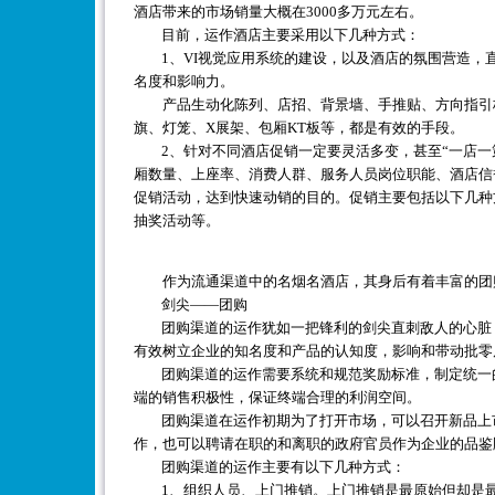
酒店带来的市场销量大概在3000多万元左右。
目前，运作酒店主要采用以下几种方式：
1、VI视觉应用系统的建设，以及酒店的氛围营造，
名度和影响力。
产品生动化陈列、店招、背景墙、手推贴、方向指引标
旗、灯笼、X展架、包厢KT板等，都是有效的手段。
2、针对不同酒店促销一定要灵活多变，甚至“一店一
厢数量、上座率、消费人群、服务人员岗位职能、酒店信
促销活动，达到快速动销的目的。促销主要包括以下几种
抽奖活动等。
作为流通渠道中的名烟名酒店，其身后有着丰富的团
剑尖——团购
团购渠道的运作犹如一把锋利的剑尖直刺敌人的心脏，
有效树立企业的知名度和产品的认知度，影响和带动批零
团购渠道的运作需要系统和规范奖励标准，制定统一的
端的销售积极性，保证终端合理的利润空间。
团购渠道在运作初期为了打开市场，可以召开新品上市
作，也可以聘请在职的和离职的政府官员作为企业的品鉴
团购渠道的运作主要有以下几种方式：
1、组织人员、上门推销。上门推销是最原始但却是最