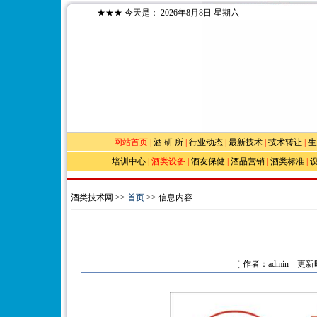
★★★
今天是：
2026年8月8日 星期六
网站首页
|
酒 研 所
|
行业动态
|
最新技术
|
技术转让
|
生
培训中心
|
酒类设备
|
酒友保健
|
酒品营销
|
酒类标准
|
酒类技术网 >>
首页
>> 信息内容
［ 作者：admin 更新时